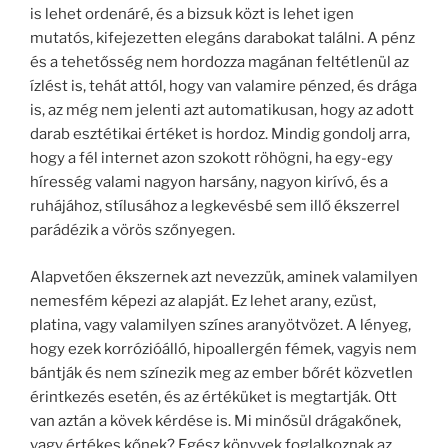
is lehet ordenáré, és a bizsuk közt is lehet igen
mutatós, kifejezetten elegáns darabokat találni. A pénz
és a tehetősség nem hordozza magánan feltétlenül az
ízlést is, tehát attól, hogy van valamire pénzed, és drága
is, az még nem jelenti azt automatikusan, hogy az adott
darab esztétikai értéket is hordoz. Mindig gondolj arra,
hogy a fél internet azon szokott röhögni, ha egy-egy
híresség valami nagyon harsány, nagyon kirívó, és a
ruhájához, stílusához a legkevésbé sem illő ékszerrel
parádézik a vörös szőnyegen.
Alapvetően ékszernek azt nevezzük, aminek valamilyen
nemesfém képezi az alapját. Ez lehet arany, ezüst,
platina, vagy valamilyen színes aranyötvözet. A lényeg,
hogy ezek korrózióálló, hipoallergén fémek, vagyis nem
bántják és nem színezik meg az ember bőrét közvetlen
érintkezés esetén, és az értéküket is megtartják. Ott
van aztán a kövek kérdése is. Mi minősül drágakőnek,
vagy értékes kőnek? Egész könyvek foglalkoznak az