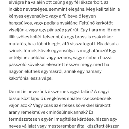
elvégre ha valakin ott csüng egy fél ékszerbolt, az
inkább nevetséges, semmint elegáns. Meg kell találni a
kényes egyensúlyt: vagy a fülbevaló legyen
hangsúlyos, vagy pedig a nyaklánc. Feltűnő karkötőt
viseljünk, vagy egy pár szép gyűrűt. Egy tiara mellé nem
illik széles koliét felvenni, és egy bross is csak akkor
mutatós, ha a többi kiegészítő visszafogott. Ráadásul a
színek, fémek, kövek egyensúlya is meghatározó! Egy
estélyihez például vagy azonos, vagy színben hozzá
passzoló kövekkel ékesített ékszer megy, mert ha
nagyon elütnek egymásról, annak egy harsány
kakofónia lesz a vége.
De mit is nevezünk ékszernek egyáltalán? A nagyi
bizsui közt lapuló üvegköves spiáter csecsebecsék
vajon azok? Vagy csak az értékes kövekkel kirakott
arany remekművek minősülnek annak? Ez
természetesen egyéni megítélés kérdése, hiszen egy
neves vállalat vagy mesterember által készített ékszer