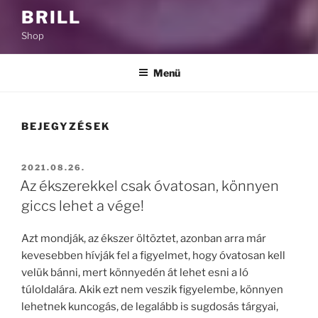
BRILL
Shop
Menü
BEJEGYZÉSEK
BEKÜLDVE:
2021.08.26.
Az ékszerekkel csak óvatosan, könnyen
giccs lehet a vége!
Azt mondják, az ékszer öltöztet, azonban arra már
kevesebben hívják fel a figyelmet, hogy óvatosan kell
velük bánni, mert könnyedén át lehet esni a ló
túloldalára. Akik ezt nem veszik figyelembe, könnyen
lehetnek kuncogás, de legalább is sugdosás tárgyai,