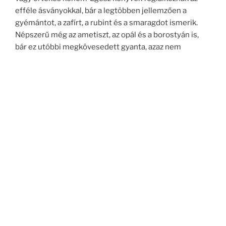
efféle ásványokkal, bár a legtöbben jellemzően a
gyémántot, a zafírt, a rubint és a smaragdot ismerik.
Népszerű még az ametiszt, az opál és a borostyán is,
bár ez utóbbi megkövesedett gyanta, azaz nem
teljesen ásvány. De sokan meglepődnének, ha
megtudnák, hogy ezeknél sokkalta értékesebb kövek is
léteznek ám! A tanzanit például a sokszorosát éri a
gyémántnak. És ott van a hamisítványok, utánzatok
témaköre, ami szintén hosszú leírást igényelne. Vagy
azoké, amiket a divat tett „drágakővé”, például a
Swarovski, ami valójában csiszolt ólomüveg, semmi
egyéb. Egy hozzáértő becsüs vagy ékszerész a
megfelelő vizsgálatot követően azonnal megmondja a
különbséget.
Szóval mielőtt legközelebb 4-5 gyűrűt húzol fel
egyszerre, vagy azon vacillálsz, hogy megy-e ez a
feltűnő nyakék ehhez a nagy fülbevalóhoz, jusson